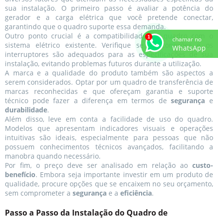
sua instalação. O primeiro passo é avaliar a potência do
gerador e a carga elétrica que você pretende conectar,
garantindo que o quadro suporte essa demanda.
Outro ponto crucial é a compatibilidade do quadro com o
chamar no
sistema elétrico existente. Verifique se as conexões e os
WhatsApp
interruptores são adequados para as especificações de sua
instalação, evitando problemas futuros durante a utilização.
A marca e a qualidade do produto também são aspectos a
serem considerados. Optar por um quadro de transferência de
marcas reconhecidas e que ofereçam garantia e suporte
técnico pode fazer a diferença em termos de
segurança
e
durabilidade
.
Além disso, leve em conta a facilidade de uso do quadro.
Modelos que apresentam indicadores visuais e operações
intuitivas são ideais, especialmente para pessoas que não
possuem conhecimentos técnicos avançados, facilitando a
manobra quando necessário.
Por fim, o preço deve ser analisado em relação ao
custo-
benefício
. Embora seja importante investir em um produto de
qualidade, procure opções que se encaixem no seu orçamento,
sem comprometer a
segurança
e a
eficiência
.
Passo a Passo da Instalação do Quadro de