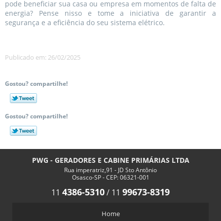
pode beneficiar sua casa ou empresa em momentos de falta de
energia? Pense nisso e tome a iniciativa de garantir a
segurança e a eficiência do seu sistema elétrico.
Publicado em: 26/02/2025
Gostou? compartilhe!
Gostou? compartilhe!
PWG - GERADORES E CABINE PRIMÁRIAS LTDA
Rua imperatriz,91 - JD Sto Antônio
Osasco-SP - CEP: 06321-001
4386-5310
99673-8319
11
/
11
Home