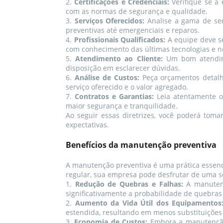
2.
Certificações e Credenciais:
Verifique se a 
com as normas de segurança e qualidade.
3.
Serviços Oferecidos:
Analise a gama de ser
preventivas até emergenciais e reparos.
4.
Profissionais Qualificados:
A equipe deve se
com conhecimento das últimas tecnologias e n
5.
Atendimento ao Cliente:
Um bom atendimen
disposição em esclarecer dúvidas.
6.
Análise de Custos:
Peça orçamentos detalh
serviço oferecido e o valor agregado.
7.
Contratos e Garantias:
Leia atentamente os
maior segurança e tranquilidade.
Ao seguir essas diretrizes, você poderá to
expectativas.
Benefícios da manutenção preventiva
A manutenção preventiva é uma prática essenc
regular, sua empresa pode desfrutar de uma sér
1.
Redução de Quebras e Falhas:
A manutençã
significativamente a probabilidade de quebras
2.
Aumento da Vida Útil dos Equipamentos
estendida, resultando em menos substituiçõe
3.
Economia de Custos:
Embora a manutenção p