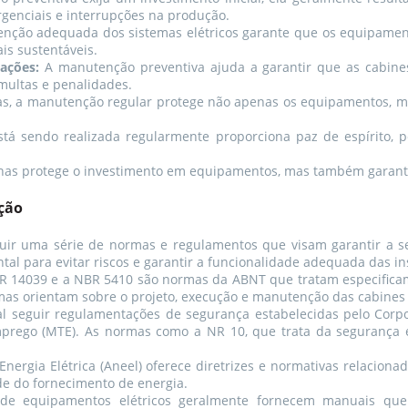
genciais e interrupções na produção.
ção adequada dos sistemas elétricos garante que os equipament
s sustentáveis.
ações:
A manutenção preventiva ajuda a garantir que as cabin
multas e penalidades.
icas, a manutenção regular protege não apenas os equipamentos, 
á sendo realizada regularmente proporciona paz de espírito, 
as protege o investimento em equipamentos, mas também garante 
ção
ir uma série de normas e regulamentos que visam garantir a segu
al para evitar riscos e garantir a funcionalidade adequada das in
BR 14039 e a NBR 5410 são normas da ABNT que tratam especificam
mas orientam sobre o projeto, execução e manutenção das cabines 
l seguir regulamentações de segurança estabelecidas pelo Cor
mprego (MTE). As normas como a NR 10, que trata da segurança em
nergia Elétrica (Aneel) oferece diretrizes e normativas relaciona
de do fornecimento de energia.
de equipamentos elétricos geralmente fornecem manuais que