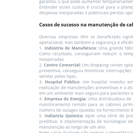
garantia, o que pode aumentar temporariamente
Entender esses custos é crucial para o pla
despesas inesperadas e potenciais perdas ope
Casos de sucesso na manutenção de ca
Diversas empresas têm se beneficiado sign
operacional, mas também a segurança e eficiên
1.
Indústria de Manufatura:
Uma grande fábri
Como resultado, conseguiram reduzir o tem
inesperadas.
2.
Centro Comercial:
Um shopping center optou
preventiva, conseguiu minimizar interrupções 
vendas pelas lojas.
3.
Hospital Público:
Um hospital investiu em
realização de manutenções preventivas e a atu
em um ambiente mais seguro para pacientes e 
4.
Empresa de Energia:
Uma distribuidora de 
monitoramento remoto para as cabines primár
número de outages (quedas no fornecimento de
5.
Indústria Química:
Após uma série de pro
preditiva. A implementação de tecnologias d
manutenção ao longo de um ano.
Estes casos ilustram não apenas a importânci