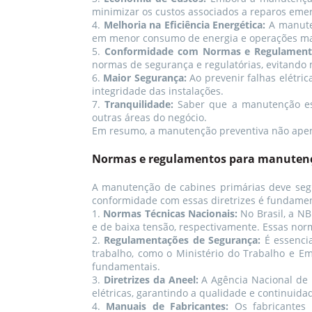
minimizar os custos associados a reparos emer
4.
Melhoria na Eficiência Energética:
A manuten
em menor consumo de energia e operações mai
5.
Conformidade com Normas e Regulament
normas de segurança e regulatórias, evitando 
6.
Maior Segurança:
Ao prevenir falhas elétr
integridade das instalações.
7.
Tranquilidade:
Saber que a manutenção est
outras áreas do negócio.
Em resumo, a manutenção preventiva não apen
Normas e regulamentos para manuten
A manutenção de cabines primárias deve segu
conformidade com essas diretrizes é fundament
1.
Normas Técnicas Nacionais:
No Brasil, a N
e de baixa tensão, respectivamente. Essas nor
2.
Regulamentações de Segurança:
É essencia
trabalho, como o Ministério do Trabalho e E
fundamentais.
3.
Diretrizes da Aneel:
A Agência Nacional de E
elétricas, garantindo a qualidade e continuida
4.
Manuais de Fabricantes:
Os fabricantes 