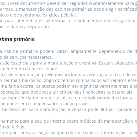
os. Esses documentos devem ser seguidos cuidadosamente para g
ormas, a manutenção das cabines primárias pode exigir certifica
icos e de segurança exigidos pela lei.
ção para atender a essas normas e regulamentos não só garant
ões e danos à reputação.
abine primária
 cabine primária podem variar amplamente dependendo de div
o de serviços necessários.
 são essenciais para a manutenção preventiva. Essas visitas gera
dependendo da necessidade.
tos de manutenção preventiva incluem a verificação e troca de c
m ser mais baixos ao longo do tempo comparados aos reparos emer
 falha ocorre, os custos podem ser significativamente mais alto
peração, que pode resultar em perdas financeiras substanciais.
na experiência da equipe técnica e na complexidade das tarefas.
 que pode ser recompensador a longo prazo.
necessárias para manutenção e reparo pode flutuar considera
einamento para a equipe interna sobre práticas de manutenção e 
ão de falhas.
m por contratar seguros que cobrem danos e interrupções, além