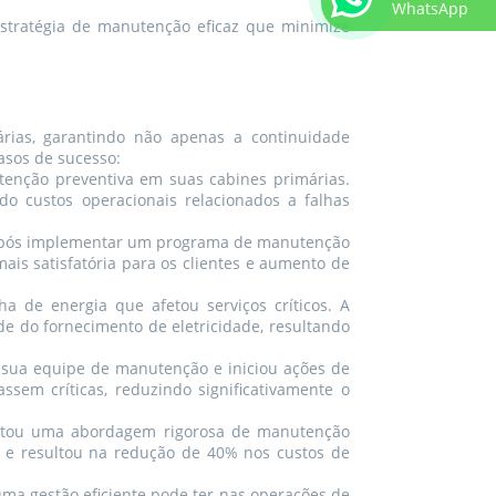
WhatsApp
stratégia de manutenção eficaz que minimize
rias, garantindo não apenas a continuidade
asos de sucesso:
nção preventiva em suas cabines primárias.
 custos operacionais relacionados a falhas
, após implementar um programa de manutenção
ais satisfatória para os clientes e aumento de
 de energia que afetou serviços críticos. A
de do fornecimento de eletricidade, resultando
sua equipe de manutenção e iniciou ações de
sem críticas, reduzindo significativamente o
dotou uma abordagem rigorosa de manutenção
s e resultou na redução de 40% nos custos de
ma gestão eficiente pode ter nas operações de