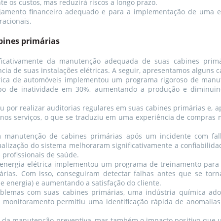
 os custos, mas reduzirá riscos a longo prazo.
nejamento financeiro adequado e para a implementação de uma e
racionais.
bines primárias
ificativamente da manutenção adequada de suas cabines primá
cia de suas instalações elétricas. A seguir, apresentamos alguns c
ca de automóveis implementou um programa rigoroso de manute
po de inatividade em 30%, aumentando a produção e diminuindo
 por realizar auditorias regulares em suas cabines primárias e
nos serviços, o que se traduziu em uma experiência de compras m
 manutenção de cabines primárias após um incidente com falha
alização do sistema melhoraram significativamente a confiabilida
profissionais de saúde.
energia elétrica implementou um programa de treinamento para 
ias. Com isso, conseguiram detectar falhas antes que se tornas
 energia) e aumentando a satisfação do cliente.
blemas com suas cabines primárias, uma indústria química a
e monitoramento permitiu uma identificação rápida de anomalia
a da manutenção preventiva, mas também o impacto positivo que u