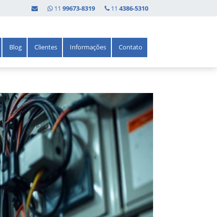
11
99673-8319
11
4386-5310
Blog
Clientes
Informações
Contato