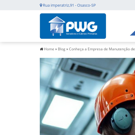
Rua imperatriz,91 - Osasco-SP
Home
»
Blog
»
Conheça a Empresa de Manutenção de 