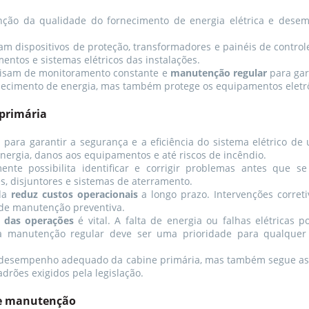
nção da qualidade do fornecimento de energia elétrica e dese
 dispositivos de proteção, transformadores e painéis de control
ntos e sistemas elétricos das instalações.
cisam de monitoramento constante e
manutenção regular
para gar
necimento de energia, mas também protege os equipamentos eletrô
primária
 para garantir a segurança e a eficiência do sistema elétrico d
nergia, danos aos equipamentos e até riscos de incêndio.
nte possibilita identificar e corrigir problemas antes que se 
, disjuntores e sistemas de aterramento.
ida
reduz custos operacionais
a longo prazo. Intervenções corret
 de manutenção preventiva.
 das operações
é vital. A falta de energia ou falhas elétricas
nto, a manutenção regular deve ser uma prioridade para qualq
o desempenho adequado da cabine primária, mas também segue a
rões exigidos pela legislação.
de manutenção