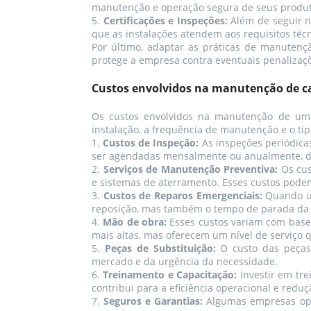
manutenção e operação segura de seus produt
5.
Certificações e Inspeções:
Além de seguir n
que as instalações atendem aos requisitos técn
Por último, adaptar as práticas de manuten
protege a empresa contra eventuais penalizaç
Custos envolvidos na manutenção de c
Os custos envolvidos na manutenção de uma
instalação, a frequência de manutenção e o tip
1.
Custos de Inspeção:
As inspeções periódicas
ser agendadas mensalmente ou anualmente, 
2.
Serviços de Manutenção Preventiva:
Os cus
e sistemas de aterramento. Esses custos pode
3.
Custos de Reparos Emergenciais:
Quando uma
reposição, mas também o tempo de parada da o
4.
Mão de obra:
Esses custos variam com base 
mais altas, mas oferecem um nível de serviço
5.
Peças de Substituição:
O custo das peças 
mercado e da urgência da necessidade.
6.
Treinamento e Capacitação:
Investir em tr
contribui para a eficiência operacional e reduç
7.
Seguros e Garantias:
Algumas empresas opta