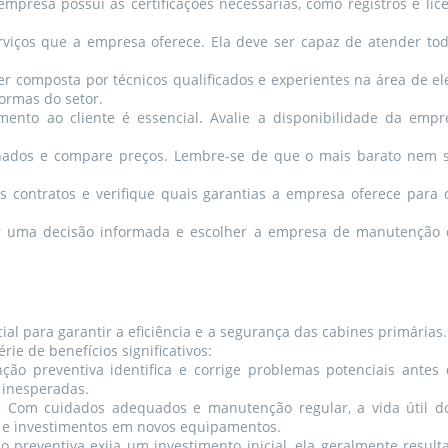
empresa possui as certificações necessárias, como registros e 
viços que a empresa oferece. Ela deve ser capaz de atender to
r composta por técnicos qualificados e experientes na área de el
ormas do setor.
to ao cliente é essencial. Avalie a disponibilidade da empres
ados e compare preços. Lembre-se de que o mais barato nem s
 contratos e verifique quais garantias a empresa oferece para o
mar uma decisão informada e escolher a empresa de manutenção 
ial para garantir a eficiência e a segurança das cabines primár
ie de benefícios significativos:
o preventiva identifica e corrige problemas potenciais antes q
 inesperadas.
:
Com cuidados adequados e manutenção regular, a vida útil d
s e investimentos em novos equipamentos.
reventiva exija um investimento inicial, ela geralmente result