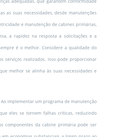
licenças adequadas, que garantem conformidade
das as suas necessidades, desde manutenções
etricidade e manutenção de cabines primárias,
a, a rapidez na resposta a solicitações e a
empre é o melhor. Considere a qualidade do
s serviços realizados. Isso pode proporcionar
que melhor se alinha às suas necessidades e
ias. Ao implementar um programa de manutenção
ue eles se tornem falhas críticas, reduzindo
os componentes da cabine primária pode ser
a em economias substanciais a longo prazo ao