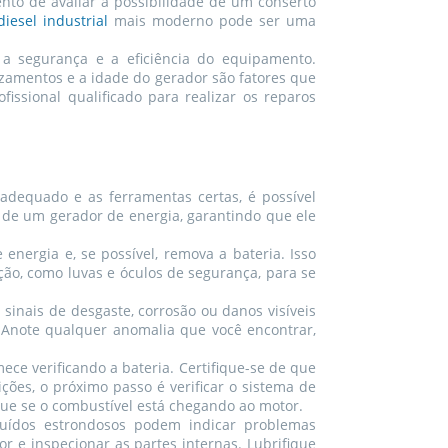
nto de avaliar a possibilidade de um conserto
iesel industrial
mais moderno pode ser uma
 a segurança e a eficiência do equipamento.
azamentos e a idade do gerador são fatores que
ssional qualificado para realizar os reparos
dequado e as ferramentas certas, é possível
 de um gerador de energia, garantindo que ele
energia e, se possível, remova a bateria. Isso
ção, como luvas e óculos de segurança, para se
sinais de desgaste, corrosão ou danos visíveis
. Anote qualquer anomalia que você encontrar,
ce verificando a bateria. Certifique-se de que
ções, o próximo passo é verificar o sistema de
fique se o combustível está chegando ao motor.
Ruídos estrondosos podem indicar problemas
r e inspecionar as partes internas. Lubrifique