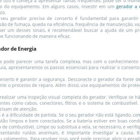
e uso e começa a apresentar falhas frequentes, pode ser o mome
ão do equipamento. Em alguns casos, investir em um
gerador a d
zo.
seu gerador precisa de conserto é fundamental para garantir
ssão de fumaça, queda na eficiência, frequência de manutenção, v
uer um desses sinais, é recomendável buscar a ajuda de um profi
ue funcionando de maneira eficaz.
ador de Energia
ia pode parecer uma tarefa complexa, mas com o conhecimento a
ia, apresentaremos os passos essenciais para realizar o conserto
nserto é garantir a segurança. Desconecte o gerador da fonte de 
ante o processo de reparo. Além disso, use equipamentos de prote
realizar uma inspeção visual completa do gerador. Verifique se há 
ntes como cabos, conectores, filtros e o sistema de combustível
ecisam de atenção.
 dificuldade de partida. Se o seu gerador não está ligando, come
stão limpos e bem conectados. Se a bateria estiver em boas condi
ema de combustível. Limpe ou substitua a vela, se necessário, e veri
esentando ruídos anormais, é importante investigar a causa. 
olamentos. Para resolver isso, você pode precisar abrir o gerado