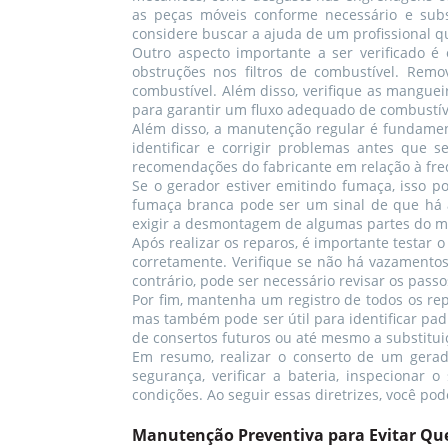
as peças móveis conforme necessário e subst
considere buscar a ajuda de um profissional qu
Outro aspecto importante a ser verificado é
obstruções nos filtros de combustível. Remo
combustível. Além disso, verifique as mangue
para garantir um fluxo adequado de combustív
Além disso, a manutenção regular é fundament
identificar e corrigir problemas antes que se
recomendações do fabricante em relação à fre
Se o gerador estiver emitindo fumaça, isso 
fumaça branca pode ser um sinal de que há á
exigir a desmontagem de algumas partes do moto
Após realizar os reparos, é importante testar 
corretamente. Verifique se não há vazamento
contrário, pode ser necessário revisar os pass
Por fim, mantenha um registro de todos os re
mas também pode ser útil para identificar pa
de consertos futuros ou até mesmo a substitui
Em resumo, realizar o conserto de um gerado
segurança, verificar a bateria, inspecionar
condições. Ao seguir essas diretrizes, você po
Manutenção Preventiva para Evitar Qu