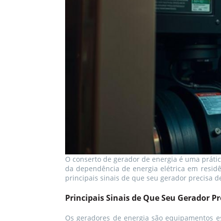
O conserto de gerador de energia é uma práti
da dependência de energia elétrica em residên
principais sinais de que seu gerador precisa 
Principais Sinais de Que Seu Gerador Pr
Os geradores de energia são equipamentos es