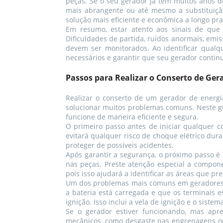
peças. Se o seu gerador já tem muitos anos d
mais abrangente ou até mesmo a substituiç
solução mais eficiente e econômica a longo pra
Em resumo, estar atento aos sinais de que 
Dificuldades de partida, ruídos anormais, emi
devem ser monitorados. Ao identificar qualq
necessários e garantir que seu gerador contin
Passos para Realizar o Conserto de Ger
Realizar o conserto de um gerador de energ
solucionar muitos problemas comuns. Neste gu
funcione de maneira eficiente e segura.
O primeiro passo antes de iniciar qualquer co
evitará qualquer risco de choque elétrico dur
proteger de possíveis acidentes.
Após garantir a segurança, o próximo passo é 
nas peças. Preste atenção especial a compone
pois isso ajudará a identificar as áreas que pr
Um dos problemas mais comuns em geradores é a
a bateria está carregada e que os terminais e
ignição. Isso inclui a vela de ignição e o sist
Se o gerador estiver funcionando, mas apr
mecânicos, como desgaste nas engrenagens ou r