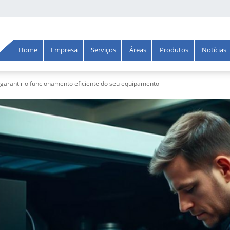
Home
Empresa
Serviços
Áreas
Produtos
Notícias
garantir o funcionamento eficiente do seu equipamento