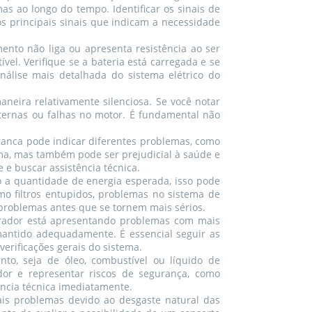
s ao longo do tempo. Identificar os sinais de
os principais sinais que indicam a necessidade
ento não liga ou apresenta resistência ao ser
el. Verifique se a bateria está carregada e se
nálise mais detalhada do sistema elétrico do
neira relativamente silenciosa. Se você notar
nternas ou falhas no motor. É fundamental não
branca pode indicar diferentes problemas, como
ma, mas também pode ser prejudicial à saúde e
 e buscar assistência técnica.
o a quantidade de energia esperada, isso pode
mo filtros entupidos, problemas no sistema de
 problemas antes que se tornem mais sérios.
erador está apresentando problemas com mais
mantido adequadamente. É essencial seguir as
verificações gerais do sistema.
to, seja de óleo, combustível ou líquido de
or e representar riscos de segurança, como
ência técnica imediatamente.
is problemas devido ao desgaste natural das