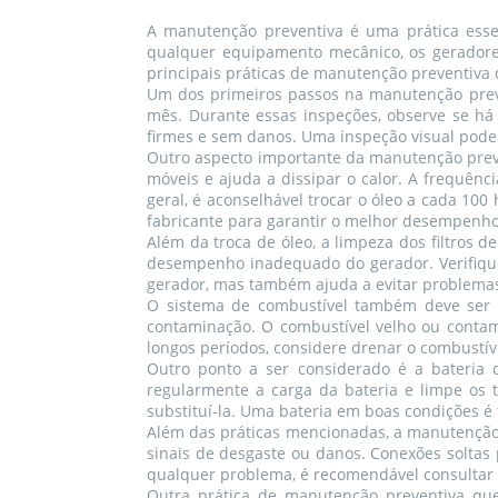
A manutenção preventiva é uma prática essen
qualquer equipamento mecânico, os geradores
principais práticas de manutenção preventiva 
Um dos primeiros passos na manutenção preve
mês. Durante essas inspeções, observe se há
firmes e sem danos. Uma inspeção visual pode 
Outro aspecto importante da manutenção preve
móveis e ajuda a dissipar o calor. A frequên
geral, é aconselhável trocar o óleo a cada 10
fabricante para garantir o melhor desempenho
Além da troca de óleo, a limpeza dos filtros d
desempenho inadequado do gerador. Verifique 
gerador, mas também ajuda a evitar problema
O sistema de combustível também deve ser m
contaminação. O combustível velho ou contam
longos períodos, considere drenar o combustív
Outro ponto a ser considerado é a bateria d
regularmente a carga da bateria e limpe os t
substituí-la. Uma bateria em boas condições é
Além das práticas mencionadas, a manutenção d
sinais de desgaste ou danos. Conexões soltas
qualquer problema, é recomendável consultar u
Outra prática de manutenção preventiva qu