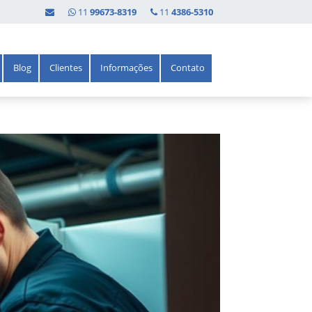
11
99673-8319
11
4386-5310
Blog
Clientes
Informações
Contato