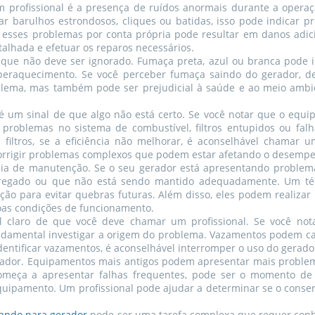
m profissional é a presença de ruídos anormais durante a opera
tar barulhos estrondosos, cliques ou batidas, isso pode indicar
r esses problemas por conta própria pode resultar em danos adic
talhada e efetuar os reparos necessários.
 que não deve ser ignorado. Fumaça preta, azul ou branca pode 
uperaquecimento. Se você perceber fumaça saindo do gerador, d
lema, mas também pode ser prejudicial à saúde e ao meio ambie
 é um sinal de que algo não está certo. Se você notar que o eq
 problemas no sistema de combustível, filtros entupidos ou falh
 filtros, se a eficiência não melhorar, é aconselhável chamar 
corrigir problemas complexos que podem estar afetando o desemp
cia de manutenção. Se o seu gerador está apresentando problem
regado ou que não está sendo mantido adequadamente. Um técn
ão para evitar quebras futuras. Além disso, eles podem realiza
oas condições de funcionamento.
claro de que você deve chamar um profissional. Se você nota
undamental investigar a origem do problema. Vazamentos podem ca
dentificar vazamentos, é aconselhável interromper o uso do gerado
erador. Equipamentos mais antigos podem apresentar mais problem
meça a apresentar falhas frequentes, pode ser o momento de 
uipamento. Um profissional pode ajudar a determinar se o consert
ando para gerador
pode ser uma tarefa complexa que requer conhe