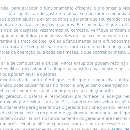
cial para garantir o funcionamento eficiente e prolongar a vi
 estão sujeitos ao desgaste e a falhas se não forem cuidados
que podem ajudar a evitar quebras e garantir que seu gerador est
ntiva é realizar inspeções regulares. É recomendável que você 
 sinais de desgaste, vazamentos ou corrosão. Verifique também o
ajudar a identificar problemas antes que se tornem mais sérios e 
ntiva é a troca de óleo. O óleo é fundamental para o funcionamen
cia da troca de óleo pode variar de acordo com o modelo do gera
0 horas de operação ou a cada seis meses, o que ocorrer primeiro. 
.
e ar e de combustível é crucial. Filtros entupidos podem restringi
os filtros mensalmente e limpe ou substitua-os conforme necess
s que podem levar a quebras.
onitorado de perto. Certifique-se de que o combustível utiliz
inado pode causar falhas no motor e prejudicar o desempenho do
el ou adicionar um estabilizador para evitar a degradação.
o gerador. A bateria é responsável por fornecer a energia nec
erminais para evitar corrosão. Se a bateria estiver velha ou não
 fundamental para garantir que o gerador funcione quando necess
o sistema elétrico do gerador é igualmente importante. Verifiqu
 podem causar falhas no funcionamento do gerador e até mesmo r
m profissional qualificado para realizar os reparos necessários.
e pode ser extremamente útil é a instalação de um
quadro de 