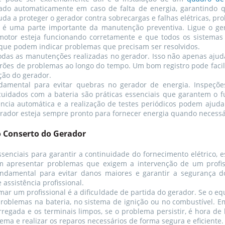
nado automaticamente em caso de falta de energia, garantindo 
a a proteger o gerador contra sobrecargas e falhas elétricas, prol
 é uma parte importante da manutenção preventiva. Ligue o ge
motor esteja funcionando corretamente e que todos os sistemas 
que podem indicar problemas que precisam ser resolvidos.
odas as manutenções realizadas no gerador. Isso não apenas aju
drões de problemas ao longo do tempo. Um bom registro pode facil
ção do gerador.
ental para evitar quebras no gerador de energia. Inspeções r
uidados com a bateria são práticas essenciais que garantem o 
ncia automática e a realização de testes periódicos podem ajudar
gerador esteja sempre pronto para fornecer energia quando necessá
 Conserto do Gerador
enciais para garantir a continuidade do fornecimento elétrico,
m apresentar problemas que exigem a intervenção de um profis
undamental para evitar danos maiores e garantir a segurança d
assistência profissional.
ar um profissional é a dificuldade de partida do gerador. Se o eq
problemas na bateria, no sistema de ignição ou no combustível. E
arregada e os terminais limpos, se o problema persistir, é hora de
ema e realizar os reparos necessários de forma segura e eficiente.