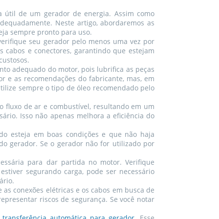
da útil de um gerador de energia. Assim como
 adequadamente. Neste artigo, abordaremos as
eja sempre pronto para uso.
verifique seu gerador pelo menos uma vez por
s cabos e conectores, garantindo que estejam
custosos.
to adequado do motor, pois lubrifica as peças
dor e as recomendações do fabricante, mas, em
Utilize sempre o tipo de óleo recomendado pelo
r o fluxo de ar e combustível, resultando em um
ário. Isso não apenas melhora a eficiência do
ado esteja em boas condições e que não haja
 gerador. Se o gerador não for utilizado por
essária para dar partida no motor. Verifique
 estiver segurando carga, pode ser necessário
ário.
e as conexões elétricas e os cabos em busca de
epresentar riscos de segurança. Se você notar
transferência automática para gerador
. Esse