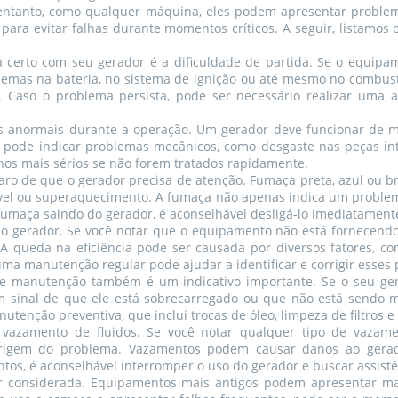
o entanto, como qualquer máquina, eles podem apresentar problema
 para evitar falhas durante momentos críticos. A seguir, listamos 
 certo com seu gerador é a dificuldade de partida. Se o equipam
lemas na bateria, no sistema de ignição ou até mesmo no combustív
 Caso o problema persista, pode ser necessário realizar uma a
s anormais durante a operação. Um gerador deve funcionar de ma
so pode indicar problemas mecânicos, como desgaste nas peças i
anos mais sérios se não forem tratados rapidamente.
aro de que o gerador precisa de atenção. Fumaça preta, azul ou 
ível ou superaquecimento. A fumaça não apenas indica um proble
fumaça saindo do gerador, é aconselhável desligá-lo imediatamente
 do gerador. Se você notar que o equipamento não está fornecend
 A queda na eficiência pode ser causada por diversos fatores, co
 uma manutenção regular pode ajudar a identificar e corrigir esses
de manutenção também é um indicativo importante. Se o seu g
m sinal de que ele está sobrecarregado ou que não está sendo 
enção preventiva, que inclui trocas de óleo, limpeza de filtros e 
vazamento de fluidos. Se você notar qualquer tipo de vazamen
 origem do problema. Vazamentos podem causar danos ao gerad
entos, é aconselhável interromper o uso do gerador e buscar assist
r considerada. Equipamentos mais antigos podem apresentar ma