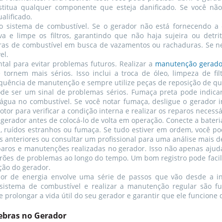
itua qualquer componente que esteja danificado. Se você não s
alificado.
 o sistema de combustível. Se o gerador não está fornecendo 
va e limpe os filtros, garantindo que não haja sujeira ou det
iras de combustível em busca de vazamentos ou rachaduras. Se ne
el.
al para evitar problemas futuros. Realizar a
manutenção gerador
 tornem mais sérios. Isso inclui a troca de óleo, limpeza de filt
quência de manutenção e sempre utilize peças de reposição de qu
pode ser um sinal de problemas sérios. Fumaça preta pode indic
gua no combustível. Se você notar fumaça, desligue o gerador i
r para verificar a condição interna e realizar os reparos necessá
o gerador antes de colocá-lo de volta em operação. Conecte a bateri
s, ruídos estranhos ou fumaça. Se tudo estiver em ordem, você p
os anteriores ou consultar um profissional para uma análise mais d
paros e manutenções realizadas no gerador. Isso não apenas aju
drões de problemas ao longo do tempo. Um bom registro pode facil
ção do gerador.
r de energia envolve uma série de passos que vão desde a inspe
 o sistema de combustível e realizar a manutenção regular sã
de prolongar a vida útil do seu gerador e garantir que ele funcione
ebras no Gerador