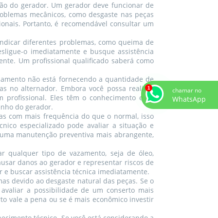
ção do gerador. Um gerador deve funcionar de
 problemas mecânicos, como desgaste nas peças
ionais. Portanto, é recomendável consultar um
indicar diferentes problemas, como queima de
esligue-o imediatamente e busque assistência
nte. Um profissional qualificado saberá como
uipamento não está fornecendo a quantidade de
as no alternador. Embora você possa realizar
chamar no
um profissional. Eles têm o conhecimento e as
WhatsApp
enho do gerador.
as com mais frequência do que o normal, isso
ico especializado pode avaliar a situação e
r uma manutenção preventiva mais abrangente,
r qualquer tipo de vazamento, seja de óleo,
usar danos ao gerador e representar riscos de
r e buscar assistência técnica imediatamente.
as devido ao desgaste natural das peças. Se o
avaliar a possibilidade de um conserto mais
o vale a pena ou se é mais econômico investir
cimento técnico. Se você está considerando a