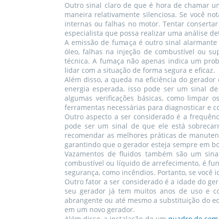
Outro sinal claro de que é hora de chamar u
maneira relativamente silenciosa. Se você no
internas ou falhas no motor. Tentar conserta
especialista que possa realizar uma análise de
A emissão de fumaça é outro sinal alarmante
óleo, falhas na injeção de combustível ou s
técnica. A fumaça não apenas indica um prob
lidar com a situação de forma segura e eficaz.
Além disso, a queda na eficiência do gerador
energia esperada, isso pode ser um sinal de
algumas verificações básicas, como limpar os
ferramentas necessárias para diagnosticar e 
Outro aspecto a ser considerado é a frequên
pode ser um sinal de que ele está sobrecar
recomendar as melhores práticas de manutenç
garantindo que o gerador esteja sempre em b
Vazamentos de fluidos também são um sinal 
combustível ou líquido de arrefecimento, é f
segurança, como incêndios. Portanto, se você i
Outro fator a ser considerado é a idade do g
seu gerador já tem muitos anos de uso e co
abrangente ou até mesmo a substituição do eq
em um novo gerador.
Além disso, a instalação de um
quadro de com