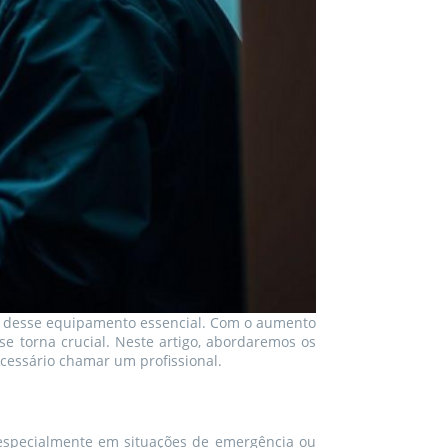
te desse equipamento essencial. Com o aumento
se torna crucial. Neste artigo, abordaremos os
cessário chamar um profissional.
 especialmente em situações de emergência ou