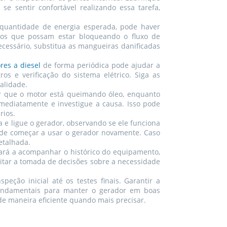
e sentir confortável realizando essa tarefa,
a quantidade de energia esperada, pode haver
ritos que possam estar bloqueando o fluxo de
cessário, substitua as mangueiras danificadas
es a diesel
de forma periódica pode ajudar a
ros e verificação do sistema elétrico. Siga as
alidade.
ar que o motor está queimando óleo, enquanto
mediatamente e investigue a causa. Isso pode
rios.
a e ligue o gerador, observando se ele funciona
ode começar a usar o gerador novamente. Caso
etalhada.
dará a acompanhar o histórico do equipamento,
itar a tomada de decisões sobre a necessidade
ção inicial até os testes finais. Garantir a
o fundamentais para manter o gerador em boas
 de maneira eficiente quando mais precisar.