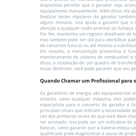
dispositivo permite que o gerador seja acio
equipamento manualmente. Além disso, ele ajud
Realizar testes regulares do gerador também
alguns minutos. Isso ajuda a garantir que o 
atenção a qualquer ruído anormal ou fumaça, 
Por fim, mantenha um registro detalhado de t
mas também pode ser útil para identificar pa
de consertos futuros ou até mesmo a substitui
Em resumo, a manutenção preventiva é fundam
monitoramento do sistema de combustível e c
disso, a instalação de um quadro de transferê
essas diretrizes, você pode garantir que seu 
Quando Chamar um Profissional para o
Os geradores de energia são equipamentos ess
entanto, como qualquer máquina, eles pode
especialista para o conserto do gerador é f
principais sinais que indicam a necessidade de 
Um dos primeiros sinais de que você deve cham
ser acionado, isso pode ser um indicativo de 
básicas, como garantir que a bateria esteja c
qualificado pode diagnosticar a causa do probl