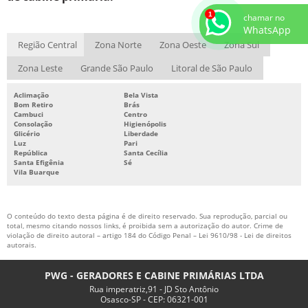
QUADRO DE TRANSFERÊNCIA PARA GERADOR
chamar no
REFORMA DE CABINE PRIMÁRIA
WhatsApp
Região Central
Zona Norte
Zona Oeste
Zona Sul
REFORMA DE GRUPO GERADORES
Zona Leste
Grande São Paulo
Litoral de São Paulo
RETROFIT CABINE PRIMÁRIA
SERVIÇO DE MANUTENÇÃO DE CABINE PRIMÁRIA
Aclimação
Bela Vista
Bom Retiro
Brás
Cambuci
Centro
Consolação
Higienópolis
Glicério
Liberdade
Luz
Pari
República
Santa Cecília
Santa Efigênia
Sé
Vila Buarque
O conteúdo do texto desta página é de direito reservado. Sua reprodução, parcial ou
total, mesmo citando nossos links, é proibida sem a autorização do autor. Crime de
violação de direito autoral – artigo 184 do Código Penal –
Lei 9610/98 - Lei de direitos
autorais
.
PWG - GERADORES E CABINE PRIMÁRIAS LTDA
Rua imperatriz,91 - JD Sto Antônio
Osasco-SP - CEP: 06321-001