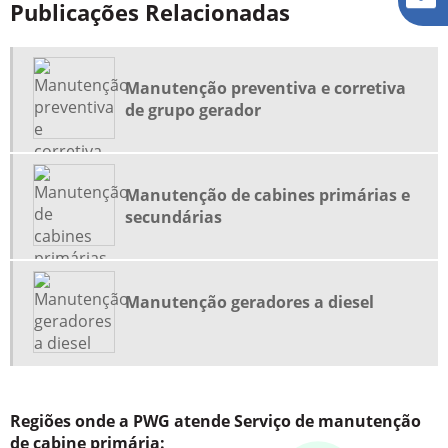
Publicações Relacionadas
MANUTENÇÃO DE CABINE PRIMÁRIA
MANUTENÇÃO DE CABINES PRIMÁRIAS E SECUNDÁRIAS
MANUTENÇÃO DE GRUPOS GERADORES
Manutenção preventiva e corretiva
MANUTENÇÃO GERADORES A DIESEL
de grupo gerador
MANUTENÇÃO PREVENTIVA DE CABINE PRIMÁRIA
MANUTENÇÃO PREVENTIVA E CORRETIVA DE GRUPO GERADOR
Manutenção de cabines primárias e
PAINEL DE TRANSFERÊNCIA AUTOMÁTICA PARA GERADORES
secundárias
PAINEL DE TRANSFERÊNCIA GERADOR
PLANO MANUTENÇÃO PREVENTIVA GRUPO GERADOR
QUADRO DE COMANDO AUTOMÁTICO PARA GERADORES
Manutenção geradores a diesel
QUADRO DE COMANDO PARA GERADOR
QUADRO DE TRANSFERÊNCIA AUTOMÁTICA PARA GERADOR
QUADRO DE TRANSFERÊNCIA AUTOMÁTICA PREÇO
Regiões onde a PWG atende Serviço de manutenção
QUADRO DE TRANSFERÊNCIA MANUAL PARA GERADOR
de cabine primária: