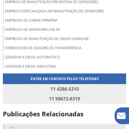
EMPRESA DE MANUTENÇÃO PREVENTIVA DE GERADORES
EMPRESA ESPECIALIZADA EM MANUTENÇÃO DE GERADORES
EMPRESAS DE CABINE PRIMÁRIA
EMPRESAS DE GERADORES EM SP
EMPRESAS DE MANUTENÇÃO DE GRUPO GERADOR
FORNECEDOR DE QUADRO DE TRANSFERÊNCIA
GERADOR A DIESEL AUTOMÁTICO
GERADOR A DIESEL INDUSTRIAL
GERADOR A DIESEL PREÇO
ENTRE EM CONTATO PELOS TELEFONES
MANUTENÇÃO CABINE PRIMÁRIA SP
11 4386-5310
MANUTENÇÃO CORRETIVA DE CABINES PRIMÁRIAS
11 99673-8319
MANUTENÇÃO CORRETIVA EM GERADORES
Publicações Relacionadas
MANUTENÇÃO DE CABINE PRIMÁRIA
MANUTENÇÃO DE CABINES PRIMÁRIAS E SECUNDÁRIAS