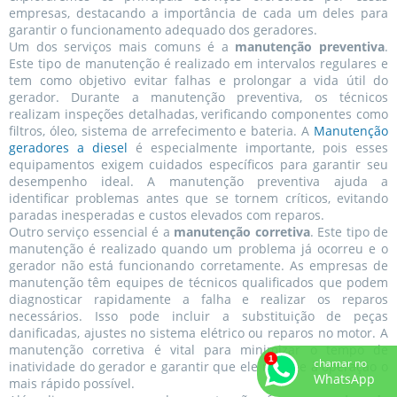
empresas, destacando a importância de cada um deles para
garantir o funcionamento adequado dos geradores.
Um dos serviços mais comuns é a
manutenção preventiva
.
Este tipo de manutenção é realizado em intervalos regulares e
tem como objetivo evitar falhas e prolongar a vida útil do
gerador. Durante a manutenção preventiva, os técnicos
realizam inspeções detalhadas, verificando componentes como
filtros, óleo, sistema de arrefecimento e bateria. A
Manutenção
geradores a diesel
é especialmente importante, pois esses
equipamentos exigem cuidados específicos para garantir seu
desempenho ideal. A manutenção preventiva ajuda a
identificar problemas antes que se tornem críticos, evitando
paradas inesperadas e custos elevados com reparos.
Outro serviço essencial é a
manutenção corretiva
. Este tipo de
manutenção é realizado quando um problema já ocorreu e o
gerador não está funcionando corretamente. As empresas de
manutenção têm equipes de técnicos qualificados que podem
diagnosticar rapidamente a falha e realizar os reparos
necessários. Isso pode incluir a substituição de peças
danificadas, ajustes no sistema elétrico ou reparos no motor. A
manutenção corretiva é vital para minimizar o tempo de
chamar no
inatividade do gerador e garantir que ele retorne à operação o
WhatsApp
mais rápido possível.