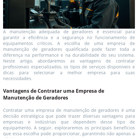
A manutenção adequada de geradores é essencial para
garantir a eficiência e a segurança no funcionamento de
equipamentos críticos. A escolha de uma empresa de
manutenção de geradores qualificada pode fazer toda a
diferença na performance e na durabilidade do seu sistema.
Neste artigo, abordaremos as vantagens de contratar
profissionais especializados, os tipos de serviços disponíveis e
dicas para selecionar a melhor empresa para suas
necessidades.
Vantagens de Contratar uma Empresa de
Manutenção de Geradores
Contratar uma empresa de manutenção de geradores é uma
decisão estratégica que pode trazer diversas vantagens para
empresas e indústrias que dependem desse tipo de
equipamento. A seguir, exploraremos os principais benefícios
que essa escolha pode proporcionar, garantindo não apenas a